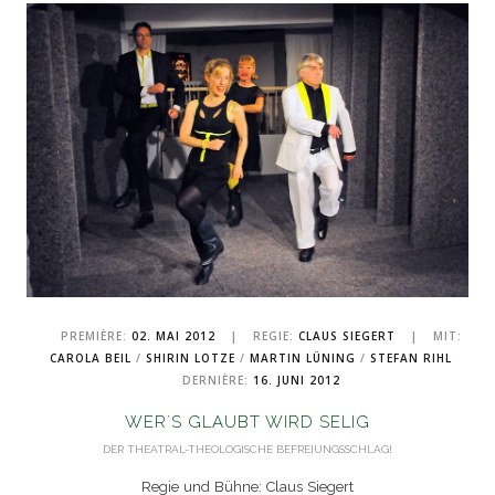
PREMIÈRE:
02. MAI 2012
|
REGIE:
CLAUS SIEGERT
|
MIT:
CAROLA BEIL
/
SHIRIN LOTZE
/
MARTIN LÜNING
/
STEFAN RIHL
DERNIÈRE:
16. JUNI 2012
WER´S GLAUBT WIRD SELIG
DER THEATRAL-THEOLOGISCHE BEFREIUNGSSCHLAG!
Regie und Bühne: Claus Siegert