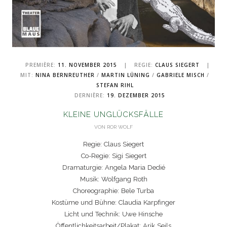
PREMIÈRE:
11. NOVEMBER 2015
|
REGIE:
CLAUS SIEGERT
|
MIT:
NINA BERNREUTHER
/
MARTIN LÜNING
/
GABRIELE MISCH
/
STEFAN RIHL
DERNIÈRE:
19. DEZEMBER 2015
KLEINE UNGLÜCKSFÄLLE
VON ROR WOLF
Regie: Claus Siegert
Co-Regie: Sigi Siegert
Dramaturgie: Angela Maria Dedié
Musik: Wolfgang Roth
Choreographie: Bele Turba
Kostüme und Bühne: Claudia Karpfinger
Licht und Technik: Uwe Hinsche
Öffentlichkeitsarbeit/Plakat: Arik Seils