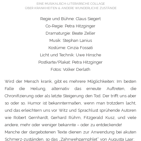
EINE MUSIKALISCH-LITERARISCHE COLLAGE
ÜBER KRANKHEITEN & ANDERE WUNDERLICHE ZUSTÄNDE
Regie und Bühne: Claus Siegert
Co-Regie: Petra Hitzginger
Dramaturgie: Beate Zeller
Musik: Stephan Lanius
Kostüme: Cinzia Fossati
Licht und Technik: Uwe Hinsche
Postkarte/Plakat: Petra Hitzginger
Fotos: Volker Derlath
Wird der Mensch krank, gibt es mehrere Möglichkeiten: Im besten
Falle die Heilung, alternativ das erneute Auftreten, die
Chronifizierung oder als letzte Steigerung den Tod. Der trifft uns aber
so oder so. Humor ist bekanntermaßen, wenn man trotzdem lacht,
und das erleichtern uns vor Witz und Sprachlust sprühende Autoren
wie Robert Gernhardt, Gerhard Rühm, Fitzgerald Kusz, und viele
andere, mehr oder weniger bekannte – oder zu entdeckende!
Manche der dargebotenen Texte dienen zur Anwendung bei akuten
Schmerz-zuständen, so das „Zahnwehpamphlet“ von Augusta Laar: