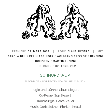
PREMIÈRE:
02. MÄRZ 2005
|
REGIE:
CLAUS SIEGERT
|
MIT:
CAROLA BEIL
/
PEZ HITZGINGER
/
WOLFGANG CZECZOR
/
HENNING
HOFFSTEN
/
MARTIN LÜNING
DERNIÈRE:
02. APRIL 2005
SCHNUPDIWUP
BUSCHIADE NACH TEXTEN VON WILHELM BUSCH
Regie und Bühne: Claus Siegert
Co-Regie: Sigi Siegert
Dramaturgie: Beate Zeller
Musik: Doris Seitner, Florian Ewald