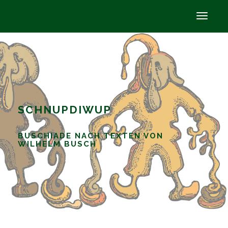
SCHNUPDIWUP
BUSCHIADE NACH TEXTEN VON
WILHELM BUSCH